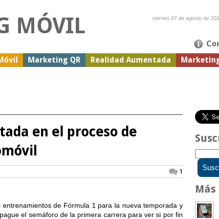
G MÓVIL
viernes 07 de agosto de 20
Co
Móvil
Marketing QR
Realidad Aumentada
Marketin
tada en el proceso de
Susc
omóvil
1
Más 
 entrenamientos de Fórmula 1 para la nueva temporada y
ague el semáforo de la primera carrera para ver si por fin