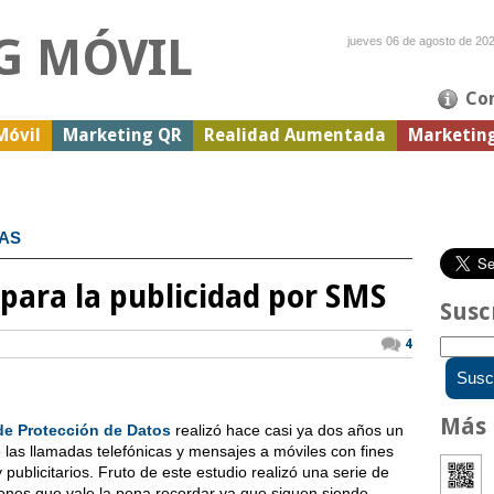
G MÓVIL
jueves 06 de agosto de 20
Co
Móvil
Marketing QR
Realidad Aumentada
Marketin
IAS
ara la publicidad por SMS
Susc
4
Más 
de Protección de Datos
realizó hace casi ya dos años un
 las llamadas telefónicas y mensajes a móviles con fines
 publicitarios. Fruto de este estudio realizó una serie de
nes que vale la pena recordar ya que siguen siendo