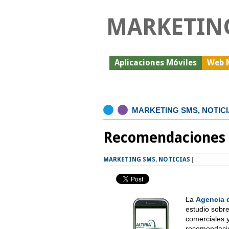
MARKETIN
Aplicaciones Móviles
Web 
MARKETING SMS
,
NOTIC
Recomendaciones p
MARKETING SMS
,
NOTICIAS
|
La
Agencia 
estudio sobre
comerciales y
recomendacio