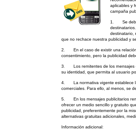
aplicables y 
campaña publ
1. Se debe d
destinatarios
destinatario,
que no rechace nuestra publicidad y s
2. En el caso de existir una relación 
consentimiento, pero la publicidad debe
3. Los remitentes de los mensajes de
su identidad, que permita al usuario p
4. La normativa vigente establece la
comerciales. Para ello, al menos, se d
5. En los mensajes publicitarios rem
ofrecer un medio sencillo y gratuito qu
publicidad, preferentemente por la mi
alternativas gratuitas adicionales, me
Información adicional: