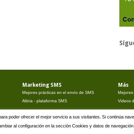
Sígu
Marketing SMS
Más
Mejores prácticas en el envío de SMS
Mejores
Altiria - plataforma SMS
Videos d
s para poder ofrecer el mejor servicio a sus visitantes. Si continúa
 ©
Altiria TIC, S.L.
- Todos los derechos reservados -
Aviso Legal
-
Cont
mbiar al configuración en la sección Cookies y datos de navegación