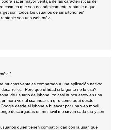
 podrá sacar mayor ventaja de las características del
tra cosa es que sea económicamente rentable o que
arget son ‘todos los usuarios de smartphones’
rentable sea una web móvil.
móvil?
ne muchas ventajas comparado a una aplicación nativa:
 desarrollo… Pero que utilidad si la gente no lo usa?
sonal de usuario de iphone. Yo casi nunca estoy en una
la primera vez al scannear un qr o como aquí desde
en Google desde el iphone a busacar por una web móvil…
e tengo descargadas en mi móvil me sirven cada día y son
 usuarios quien tienen compatibilidad con la usan que