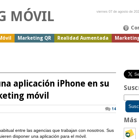
G MÓVIL
viernes 07 de agosto de 20
Co
Móvil
Marketing QR
Realidad Aumentada
Marketin
una aplicación iPhone en su
Susc
keting móvil
14
Más 
 habitual entre las agencias que trabajan con nosotros. Sus
uieren disponer una aplicación para el móvil.