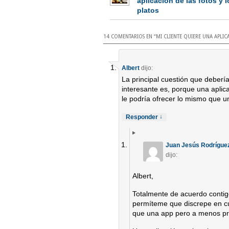
aplicación de las fotos y l
platos
14 COMENTARIOS EN “
MI CLIENTE QUIERE UNA APLI
Albert
dijo:
La principal cuestión que debería
interesante es, porque una aplica
le podría ofrecer lo mismo que 
↓
Responder
Juan Jesús Rodrígue
dijo:
Albert,
Totalmente de acuerdo contigo
permíteme que discrepe en cu
que una app pero a menos pr