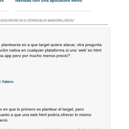
os
Navidad con una aplicación móvil
CACIÓN IPHONE EN SU ESTRATEGIA DE MARKETING MÓVIL
”
 plantearse es a que target quiere atacar, otra pregunta
ción nativa en cualquier plataforma si una ‘web’ en html
una app pero por mucho menos precio?
z Yubero
 en que lo primero es plantear el target, pero
anto a que una web html podría ofrecer lo mismo
ecio.