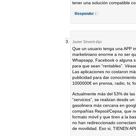
tener una solución compatible co
↓
Responder
Javier Sirvent
dijo:
Que un usuario tenga una APP in
marketiniano enorme a no ser qu
Whapsapp, Facebook o alguna sim
para que sean “rentables”. Véas
Las aplicaciones no costaron m
publicidad para dar conocimiento
1000000€ en prensa, radio, tv, fo
Actualmente más del 53% de las
“servicios”, se realizan desde u
gasolinera más cercana en googl
compañías Repsol/Cepsa, que no
formato móvil y que tiren a la 
no han redireccionado correctam
de movilidad. Eso si, TIENEN A