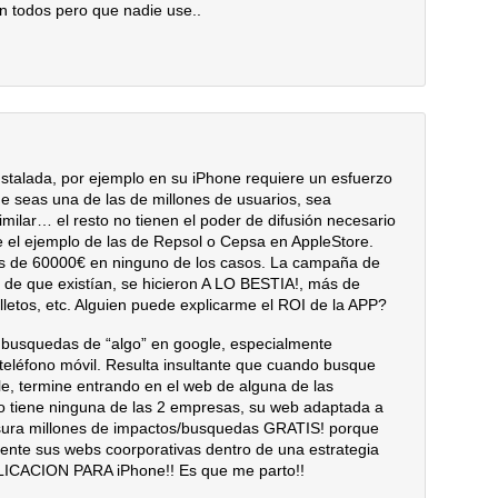
n todos pero que nadie use..
stalada, por ejemplo en su iPhone requiere un esfuerzo
e seas una de las de millones de usuarios, sea
ilar… el resto no tienen el poder de difusión necesario
e el ejemplo de las de Repsol o Cepsa en AppleStore.
ás de 60000€ en ninguno de los casos. La campaña de
 de que existían, se hicieron A LO BESTIA!, más de
lletos, etc. Alguien puede explicarme el ROI de la APP?
 busquedas de “algo” en google, especialmente
n teléfono móvil. Resulta insultante que cuando busque
e, termine entrando en el web de alguna de las
 tiene ninguna de las 2 empresas, su web adaptada a
basura millones de impactos/busquedas GRATIS! porque
ente sus webs coorporativas dentro de una estrategia
PLICACION PARA iPhone!! Es que me parto!!