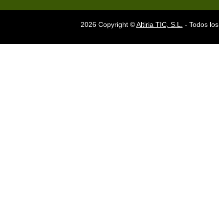
2026 Copyright ©
Altiria TIC, S.L.
- Todos los