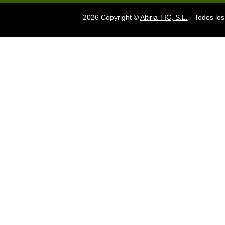
2026 Copyright ©
Altiria TIC, S.L.
- Todos los