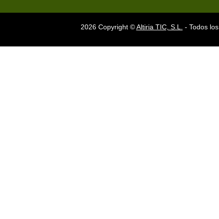
2026 Copyright ©
Altiria TIC, S.L.
- Todos los