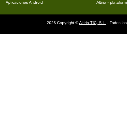
Aplicaciones Android
Altiria - platafo
2026 Copyright ©
Altiria TIC, S.L.
- Todos los